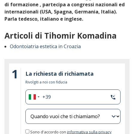
di formazione , partecipa a congressi nazionali ed
internazionali (USA, Spagna, Germania, Italia).
Parla tedesco, italiano e inglese.
Articoli di Tihomir Komadina
Odontoiatria estetica in Croazia
1
La richiesta di richiamata
Rivolgiti a noi con fiducia
+39
phone_callback
Italia
+39
expand_more
Sono d'accordo con
informativa sulla privacy