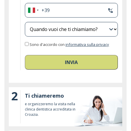
+39
phone_callback
Italia
+39
expand_more
Sono d'accordo con
informativa sulla privacy
INVIA
2
Ti chiameremo
e organizzeremo la visita nella
clinica dentistica accreditata in
Croazia.