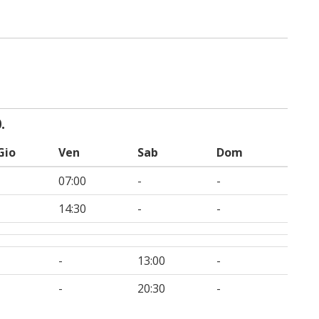
.
Gio
Ven
Sab
Dom
-
07:00
-
-
-
14:30
-
-
-
-
13:00
-
-
-
20:30
-