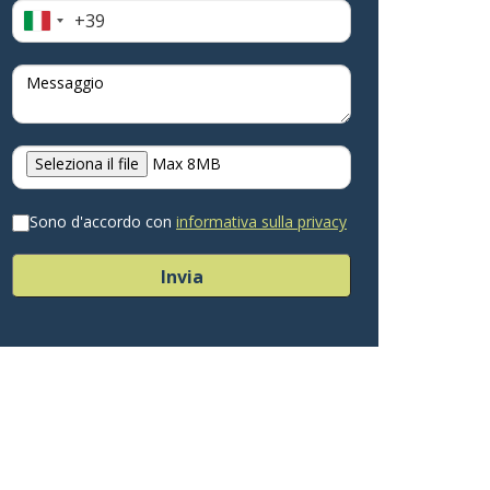
+39
Italia
+39
Seleziona il file
Max 8MB
Sono d'accordo con
informativa sulla privacy
Invia