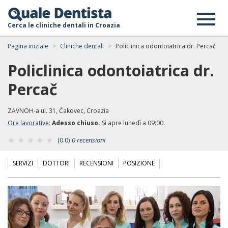
Cerca le cliniche dentali in Croazia
Pagina iniziale
Cliniche dentali
Policlinica odontoiatrica dr. Percač
Policlinica odontoiatrica dr.
Percač
ZAVNOH-a ul. 31, Čakovec, Croazia
Ore lavorative
:
Adesso chiuso.
Si apre lunedì a 09:00.
(0.0)
0 recensioni
SERVIZI
DOTTORI
RECENSIONI
POSIZIONE