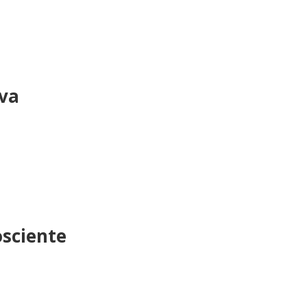
va
osciente