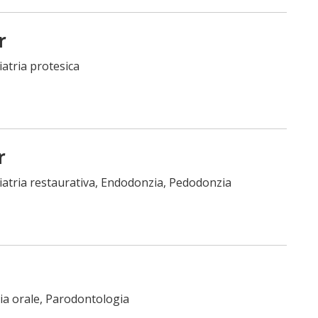
r
iatria protesica
r
oiatria restaurativa, Endodonzia, Pedodonzia
gia orale, Parodontologia