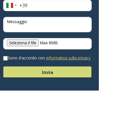
+39
Italia
+39
Seleziona il file
Max 8MB
Sono d'accordo con
informativa sulla privacy
Invia