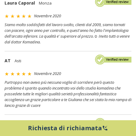
Laura Caporal
Monza
Novembre 2020
Siamo molto soddisfatti del lavoro svolto, clienti dal 2009, siamo tornati
con piacere, ogni anno per controllo, e quest'anno ho fatto l'implantologia
dell'arcata inferiore. La qualità e' superiore al prezzo.☺ Invito tutti a venire
dal dottor Komadina.
AT
Asti
Novembre 2020
Purtroppo non avevo più nessuna voglia di sorridere però questo
problema è sparito quando incontrato voi dello studio komadina che
possedete tutte le migliori qualità serietà professionalità fantastica
accoglienza un grazie particolare a te Giuliana che sei stata la mia rampa di
lancio grazie di cuore
Carta Roberto
Verona
Richiesta di richiamata
phone_callback