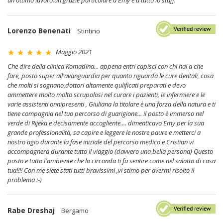
un ottimo lavoro.un grazie particolare a Emy e a tutto lo staff.
Lorenzo Benenati
Stintino
Maggio 2021
Che dire della clinica Komadina... appena entri capisci con chi hai a che
fare, posto super all'avanguardia per quanto riguarda le cure dentali, cosa
che molti si sognano,dottori altamente qulificati preparati e devo
ammettere molto molto scrupolosi nel curare i pazienti, le infermiere e le
varie assistenti onnipresenti , Giuliana la titolare è una forza della natura e ti
tiene compagnia nel tuo percorso di guarigione... il posto è immerso nel
verde di Rijeka e decisamente accogliente.... dimenticavo Emy per la sua
grande professionalità, sa capire e leggere le nostre paure e metterci a
nostro agio durante la fase iniziale del percorso medico e Cristian vi
accompagnerà durante tutto il viaggio (davvero una bella persona) Questo
posto e tutto l'ambiente che lo circonda ti fa sentire come nel salotto di casa
tua!!!! Con me siete stati tutti bravissimi ,vi stimo per avermi risolto il
problema :-)
Rabe Dreshaj
Bergamo