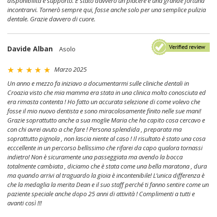
disponibilità e supporto. È stato davvero un piacere e una grande fortuna
incontrarvi. Tornerò sempre qui, fosse anche solo per una semplice pulizia
dentale. Grazie davvero di cuore.
Davide Alban
Asolo
Marzo 2025
Un anno e mezzo fa iniziavo a documentarmi sulle cliniche dentali in
Croazia visto che mia mamma era stata in una clinica molto conosciuta ed
era rimasta contenta ! Ho fatto un accurata selezione di come volevo che
fosse il mio nuovo dentista e sono miracolosamente finito nelle sue mani!
Grazie soprattutto anche a sua moglie Maria che ha capito cosa cercavo e
con chi avrei avuto a che fare ! Persona splendida , preparata ma
soprattutto pignola , non lascia niente al caso ! Il risultato è stato una cosa
ecccellente in un percorso bellissimo che rifarei da capo qualora tornassi
indietro! Non è sicuramente una passeggiata ma avendo la bocca
totalmente cambiata , diciamo che è stata come una bella maratona , dura
ma quando arrivi al traguardo la gioia è incontenibile! L’unica differenza è
che la medaglia la merita Dean e il suo staff perché ti fanno sentire come un
paziente speciale anche dopo 25 anni di attività ! Complimenti a tutti e
avanti così !!!