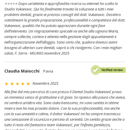
⭐️⭐️⭐️⭐️⭐️ Dopo un’attenta e approfondita ricerca su internet ho scelto lo
Studio Vukanovic. Qui ho finalmente trovato la soluzione a tutti i miei
problemi dentali, grazie ai preziosi consigli del dott. Vukanovic. Desidero
sottolineare la grande preparazione, professionalità e competenza del dott.
Vukanovic, qualità che ho potuto apprezzare durante ogni fase
dell’intervento. Un ringraziamento speciale va anche alla signora Maria,
sempre sollecita, cortese e attenta nella gestione degli appuntamenti e
nell’organizzazione dell’alloggio. Sono certo che, qualora dovessi avere
bisogno di ulteriori cure dentali, saprò a chi rivolgermi. Con i miei migliori
saluti, F. Serra - MILANO novembre 2025
Claudia Maiocchi
Pavia
Novembre 2025
Alla fine del mio percorso di cure presso il Dental Studio Vukanović provo
un immenso senso di gratitudine e di gioia. Se ripenso alla paura che avevo,
mi sembra un’altra vita. Sono stata benissimo, mi sono sentita in ottime
mani e non ho mai provato dolore. Con la sua professionalità, ma anche
con la sua umanità e calma, il dottor Vukanović mi ha sempre trasmesso
una sensazione di sicurezza e persino di serenità. Un sentito grazie anche a
tutto il resto del fantastico team Vukanović, per l’infinita gentilezza,