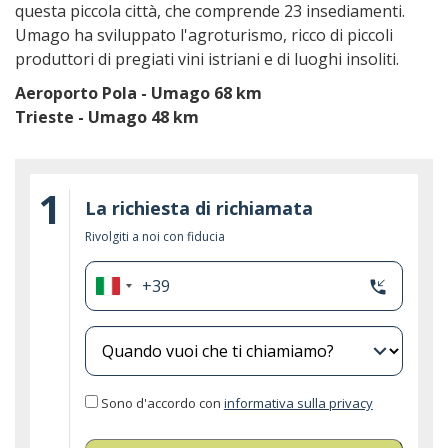
questa piccola città, che comprende 23 insediamenti.
Umago ha sviluppato l'agroturismo, ricco di piccoli
produttori di pregiati vini istriani e di luoghi insoliti.
Aeroporto Pola - Umago 68 km
Trieste - Umago 48 km
1
La richiesta di richiamata
Rivolgiti a noi con fiducia
+39
phone_callback
Italia
+39
expand_more
Sono d'accordo con
informativa sulla privacy