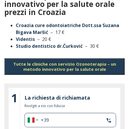
innovativo per la salute orale
prezzi in Croazia
Croazia cure odontoiatriche Dott.ssa Suzana
Bigava Maršić
– 17 €
Videntis
– 20 €
Studio dentistico dr.Ćurković
– 30 €
Tutte le cliniche con servizio Ozonoterapia – un
metodo innovativo per la salute orale
1
La richiesta di richiamata
Rivolgiti a noi con fiducia
+39
phone_callback
Italia
+39